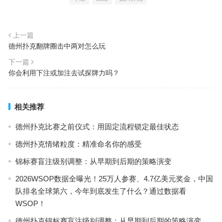
上一篇
德州扑克翻牌圈击中两对怎么玩
下一篇
你会利用下注或加注去试探牌力吗？
相关推荐
德州扑克比赛之前仪式：用固定流程锁定最佳状态
德州扑克情绪粒度：精准命名你的感受
锦标赛盲注级别调整：从早期到后期的策略演变
2026WSOP数据全曝光！25万人参赛、4.7亿美元奖金，中国
队排名全球第六，今年到底发生了什么？通过数据看
WSOP！
德州扑克锦标赛盲注级别调整：从早期到后期的策略演变