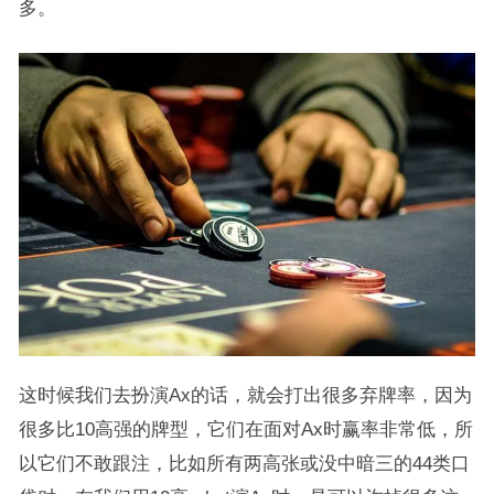
多。
这时候我们去扮演Ax的话，就会打出很多弃牌率，因为
很多比10高强的牌型，它们在面对Ax时赢率非常低，所
以它们不敢跟注，比如所有两高张或没中暗三的44类口