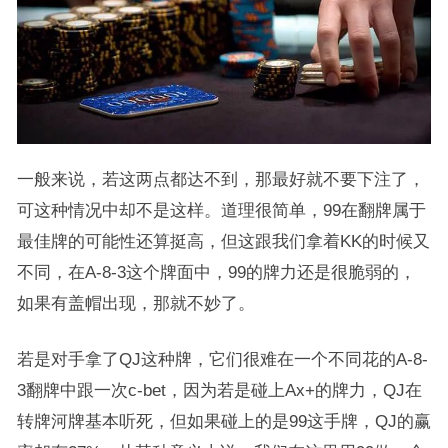
一般来说，若这两点都达不到，那最好就不要下注了，
可这种情况中却不是这样。道理很简单，99在翻牌属于
最佳牌的可能性还算挺高，但这跟我们拿着KK的时候又
不同，在A-8-3这个牌面中，99的牌力还是很脆弱的，
如果有盖帽出现，那就不妙了。
若是对手拿了QJ这种牌，它们很难在一个不同花的A-8-
3翻牌中跟一次c-bet，因为若是碰上Ax+的牌力，QJ在
转牌河牌基本听死，但如果碰上的是99这手牌，QJ的赢