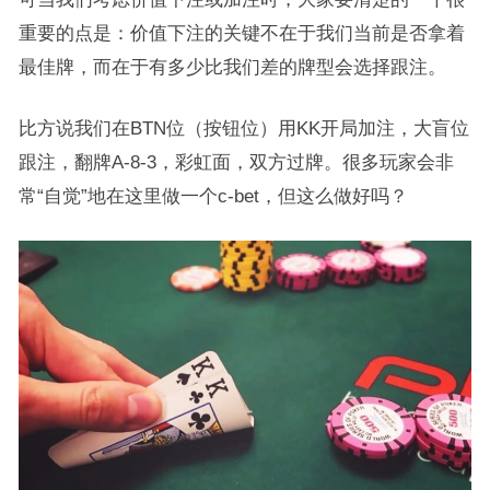
重要的点是：价值下注的关键不在于我们当前是否拿着
最佳牌，而在于有多少比我们差的牌型会选择跟注。
比方说我们在BTN位（按钮位）用KK开局加注，大盲位
跟注，翻牌A-8-3，彩虹面，双方过牌。很多玩家会非
常“自觉”地在这里做一个c-bet，但这么做好吗？