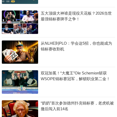
五大顶级大神谁是现役天花板？2026当世
最强锦标赛牌手之争！
从NLHE到PLO：学会这5招，你也能成为
锦标赛收割机
双冠加冕！“大魔王”Ole Schemion斩获
WSOPE锦标赛冠军，解锁职业第二金！
“奶奶”首次参加德州扑克锦标赛，老虎机被
撤后闯入前14名