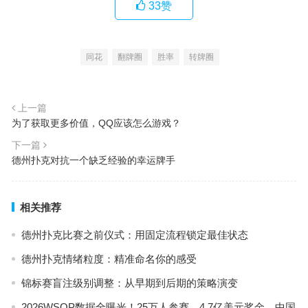
33
赞
同花
翻牌圈
胜率
转牌圈
上一篇
为了获取更多价值，QQ应该怎么游戏？
下一篇
德州扑克对抗一个缺乏经验的幸运牌手
相关推荐
德州扑克比赛之前仪式：用固定流程锁定最佳状态
德州扑克情绪粒度：精准命名你的感受
锦标赛盲注级别调整：从早期到后期的策略演变
2026WSOP数据全曝光！25万人参赛、4.7亿美元奖金，中国