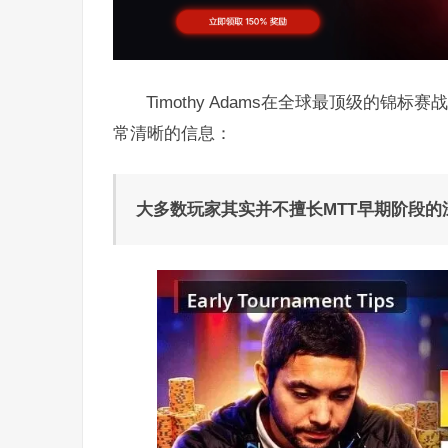
Timothy Adams在全球最顶级的
常清晰的信息：
大多数玩家其实并不擅长MTT早期阶段的