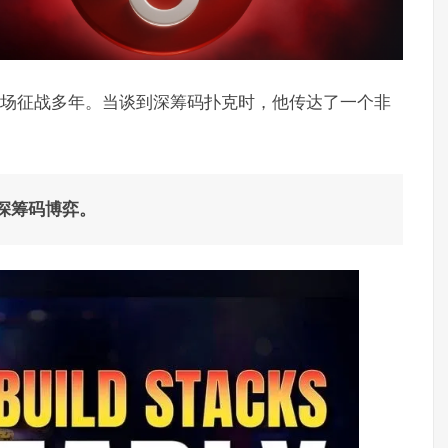
锦标赛战场征战多年。当谈到深筹码扑克时，他传达了一个非
深筹码博弈。