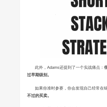
此外，Adams还提到了一个实战痛点：
过早期级别。
如果你准时参赛，你会发现自己经常在
不过的买卖。