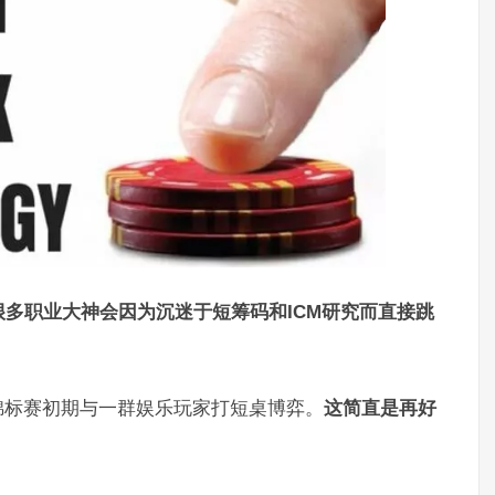
很多职业大神会因为沉迷于短筹码和ICM研究而直接跳
锦标赛初期与一群娱乐玩家打短桌博弈。
这简直是再好