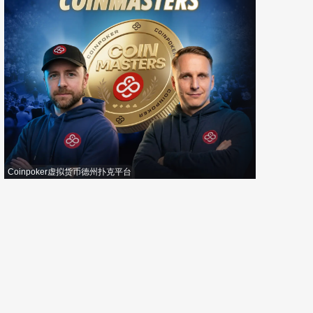
Coinpoker虚拟货币德州扑克平台