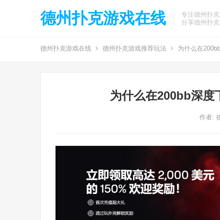
德州扑克游戏在线
专注德州扑克
分享德州扑克
德州扑克游戏在线
德州扑克游戏推荐玩法
为什么在200b
为什么在200bb深度
作者: