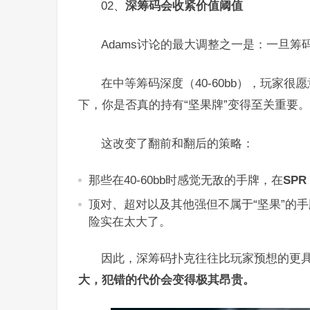
02、
深筹码会收紧价值阈值
Adams讨论的最大调整之一是：一旦
在中等筹码深度（40-60bb），玩家很
下，你是否真的持有“坚果牌”变得至关重要。
这改变了翻前和翻后的策略：
那些在40-60bb时感觉无敌的手牌，在
SP
顶对、超对以及其他强但不属于“坚果”的
险实在太大了。
因此，深筹码扑克往往比玩家预想的更
大，犯错的代价会变得极其昂贵。