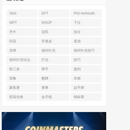
3bet
EPT
Phil Hellmuth
WPT
WSOP
下注
丹牛
冠军
加注
同花
常规桌
底池
弃牌
德州扑克
德州扑克技巧
德州扑克玩法
打法
技巧
暗三条
牌手
盈利
策略
翻牌
诈唬
豪客赛
赛事
起手牌
部落先锋
金手链
锦标赛