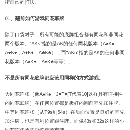
衡自己的打法。
01、
翻前如何游戏同花底牌
除了口袋对子，所有可能的底牌组合都有同花和非同花
两个版本。“AKs”指的是AK的任何同花版本（A♠K♠，
A♥K♥，A♦K♦，A♣K♣），而“AKo”指的是AK的任何非同
花版本（A♠K♥，A♦K♣等等）。
不是所有同花底牌都应该用同样的方式游戏。
大同花连张（像A♠K♠、J♥T♥[T代表10]这样具有连接性
的同花底牌）在任何位置都是极好的翻前率先加注牌。
中等同花连张（从T9s到54s）在后面位置是良好的率先
加注牌，也是有利位置跟注牌。而像43s和32s这样的小