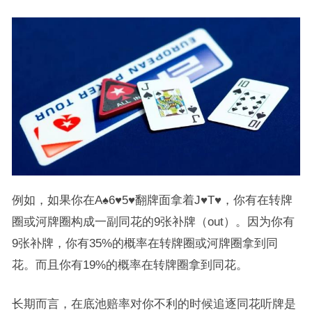
例如，如果你在A♠6♥5♥翻牌面拿着J♥T♥，你有在转牌
圈或河牌圈构成一副同花的9张补牌（out）。因为你有
9张补牌，你有35%的概率在转牌圈或河牌圈拿到同
花。而且你有19%的概率在转牌圈拿到同花。
长期而言，在底池赔率对你不利的时候追逐同花听牌是