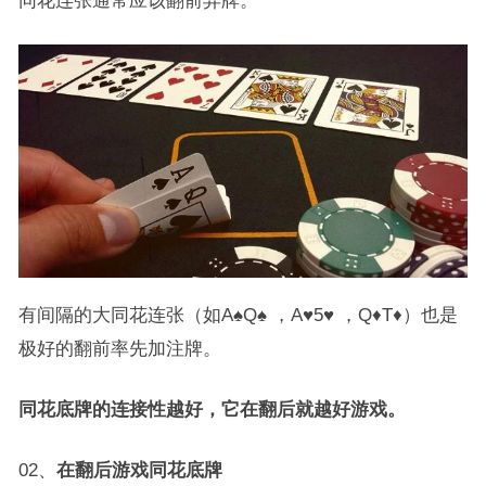
同花连张通常应该翻前弃牌。
有间隔的大同花连张（如A♠Q♠ ，A♥5♥ ，Q♦T♦）也是
极好的翻前率先加注牌。
同花底牌的连接性越好，它在翻后就越好游戏。
02、
在翻后游戏同花底牌