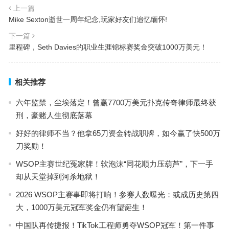
上一篇
Mike Sexton逝世一周年纪念,玩家好友们追忆缅怀!
下一篇
里程碑，Seth Davies的职业生涯锦标赛奖金突破1000万美元！
相关推荐
六年监禁，尘埃落定！曾赢7700万美元扑克传奇律师最终获
刑，豪赌人生彻底落幕
好好的律师不当？他拿65刀资金转战职牌，如今赢了快500万
刀奖励！
WSOP主赛世纪冤家牌！软泡沫“同花顺力压葫芦”，下一手
却从天堂掉到河杀地狱！
2026 WSOP主赛事即将打响！参赛人数曝光：或成历史第四
大，1000万美元冠军奖金仍有望诞生！
中国队再传捷报！TikTok工程师勇夺WSOP冠军！第一件事