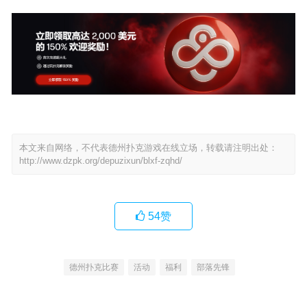
本文来自网络，不代表德州扑克游戏在线立场，转载请注明出处：
http://www.dzpk.org/depuzixun/blxf-zqhd/
54
赞
德州扑克比赛
活动
福利
部落先锋