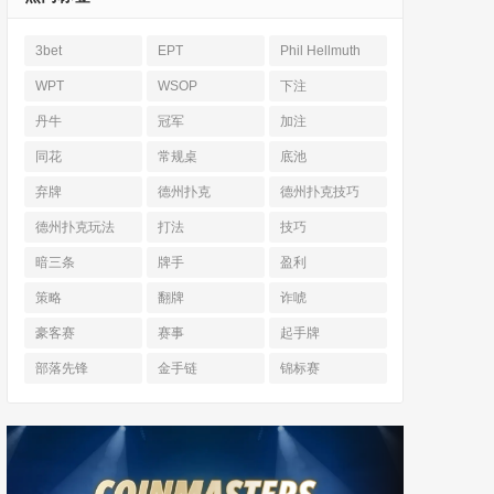
3bet
EPT
Phil Hellmuth
WPT
WSOP
下注
丹牛
冠军
加注
同花
常规桌
底池
弃牌
德州扑克
德州扑克技巧
德州扑克玩法
打法
技巧
暗三条
牌手
盈利
策略
翻牌
诈唬
豪客赛
赛事
起手牌
部落先锋
金手链
锦标赛