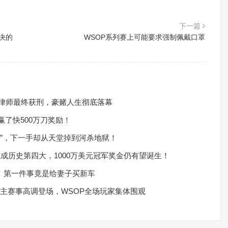
下一篇
决的
WSOP系列赛上可能要求强制佩戴口罩
奇律师最终获刑，豪赌人生彻底落幕
了快500万刀奖励！
芦”，下一手却从天堂掉到河杀地狱！
或成历史第四大，1000万美元冠军奖金仍有望诞生！
军！第一件事竟是给妻子买新车
超级英雄主赛事高调登场，WSOP全场玩家集体围观