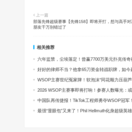
上一篇
部落先锋超级赛事【先锋158】即将开打，想与高手对
朋友千万别错过了
相关推荐
六年监禁，尘埃落定！曾赢7700万美元扑克传
好好的律师不当？他拿65刀资金转战职牌，如今赢
WSOP主赛世纪冤家牌！软泡沫“同花顺力压葫
2026 WSOP主赛事即将打响！参赛人数曝光：
中国队再传捷报！TikTok工程师勇夺WSOP冠
最强“显眼包”又来了！Phil Hellmuth化身