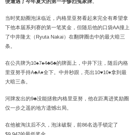
便遭遇了今年夏天的第一手惨烈冤家牌
。
当时奖励圈泡沫临近，内格里亚努看起来完全有希望拿
下他本届系列赛的第一笔奖金，但随后他的口袋AA撞上
了中井隆太（Ryuta Nakai）在翻牌圈击中的最大暗三
条。
在公共牌为10♠7♠4♣6♣的牌面上，中井下注，随后内格
里亚努手持A♣A♦全下。中井秒跟，亮出10♥10♦拿到最
大暗三条。
河牌发出的9♣没能拯救内格里亚努，他在距离进奖励圈
仅一步之遥的地方遗憾出局。
在他被淘汰后不久，泡沫破裂，前86名选手锁定了
$9,947的最低奖金。