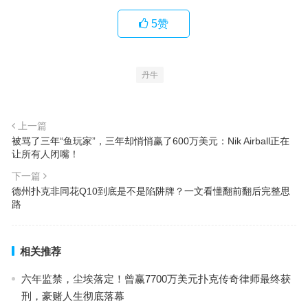
5
赞
丹牛
上一篇
被骂了三年“鱼玩家”，三年却悄悄赢了600万美元：Nik Airball正在
让所有人闭嘴！
下一篇
德州扑克非同花Q10到底是不是陷阱牌？一文看懂翻前翻后完整思
路
相关推荐
六年监禁，尘埃落定！曾赢7700万美元扑克传奇律师最终获
刑，豪赌人生彻底落幕