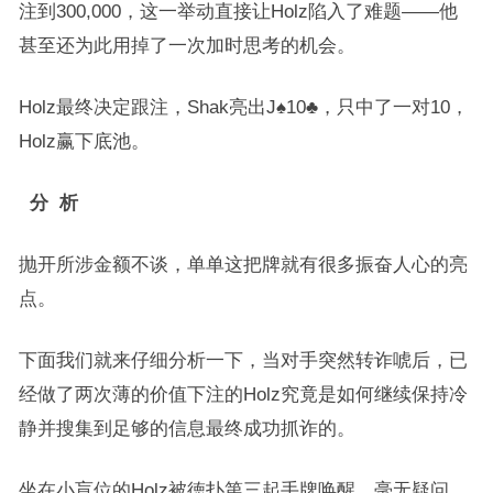
注到300,000，这一举动直接让Holz陷入了难题——他
甚至还为此用掉了一次加时思考的机会。
Holz最终决定跟注，Shak亮出J♠10♣，只中了一对10，
Holz赢下底池。
分 析
抛开所涉金额不谈，单单这把牌就有很多振奋人心的亮
点。
下面我们就来仔细分析一下，当对手突然转诈唬后，已
经做了两次薄的价值下注的Holz究竟是如何继续保持冷
静并搜集到足够的信息最终成功抓诈的。
坐在小盲位的Holz被徳扑第三起手牌唤醒，毫无疑问，