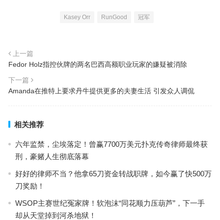
Kasey Orr
RunGood
冠军
上一篇
Fedor Holz指控伙牌的两名巴西高额职业玩家的嫌疑被消除
下一篇
Amanda在推特上要求丹牛提供更多的夫妻生活 引发众人调侃
相关推荐
六年监禁，尘埃落定！曾赢7700万美元扑克传奇律师最终获
刑，豪赌人生彻底落幕
好好的律师不当？他拿65刀资金转战职牌，如今赢了快500万
刀奖励！
WSOP主赛世纪冤家牌！软泡沫“同花顺力压葫芦”，下一手
却从天堂掉到河杀地狱！