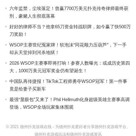
六年监禁，尘埃落定！曾赢7700万美元扑克传奇律师最终获
刑，豪赌人生彻底落幕
好好的律师不当？他拿65刀资金转战职牌，如今赢了快500万
刀奖励！
WSOP主赛世纪冤家牌！软泡沫“同花顺力压葫芦”，下一手
却从天堂掉到河杀地狱！
2026 WSOP主赛事即将打响！参赛人数曝光：或成历史第四
大，1000万美元冠军奖金仍有望诞生！
中国队再传捷报！TikTok工程师勇夺WSOP冠军！第一件事
竟是给妻子买新车
最强“显眼包”又来了！Phil Hellmuth化身超级英雄主赛事高调
登场，WSOP全场玩家集体围观
© 2021
德州扑克游戏在线
-
为德州扑克爱好者分享德州扑克游戏平台、
德州扑克游戏玩法和德州扑克游戏资讯