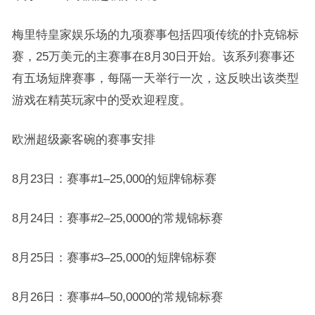
梅里特皇家娱乐场的九项赛事包括四项传统的扑克锦标
赛，25万美元的主赛事在8月30日开始。该系列赛事还
有五场短牌赛事，每隔一天举行一次，这反映出该类型
游戏在精英玩家中的受欢迎程度。
欧洲超级豪客碗的赛事安排
8月23日：赛事#1–25,000的短牌锦标赛
8月24日：赛事#2–25,0000的常规锦标赛
8月25日：赛事#3–25,000的短牌锦标赛
8月26日：赛事#4–50,0000的常规锦标赛