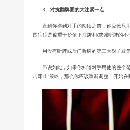
3、
对抗翻牌圈的大注紧一点
直到你得到对手的阅读之前，你应该只
围往往是偏重于价值下注牌和/或强听牌的不
用没有听牌或后门听牌的第二大对子或
虽说如此，如果你知道对手用他的整个范
击即止”策略，那么你应该重新调整，开始在