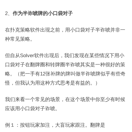
2、
作为半诈唬牌的小口袋对子
在扑克策略软件出现之前，用小口袋对子半诈唬并非一
种常见策略。
但自从Solver软件出现后，我们发现在某些情况下用小
口袋对子在翻牌圈和转牌圈半诈唬其实是一种很好的策
略。（把一手有12张补牌的牌叫做半诈唬牌似乎有些奇
怪，但我认为用这种方式思考是有益的。）
我们来看一个常见的场景，在这个场景中你至少有时候
应该用小口袋对子诈唬。
例１：按钮玩家加注，大盲玩家跟注。翻牌是