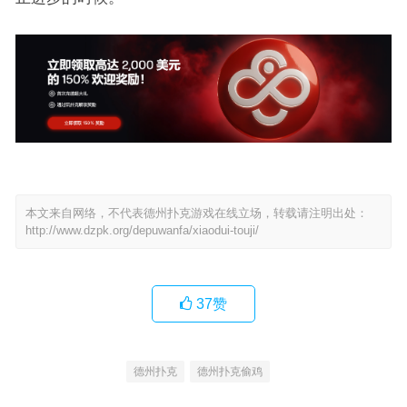
本文来自网络，不代表德州扑克游戏在线立场，转载请注明出处：
http://www.dzpk.org/depuwanfa/xiaodui-touji/
37
赞
德州扑克
德州扑克偷鸡