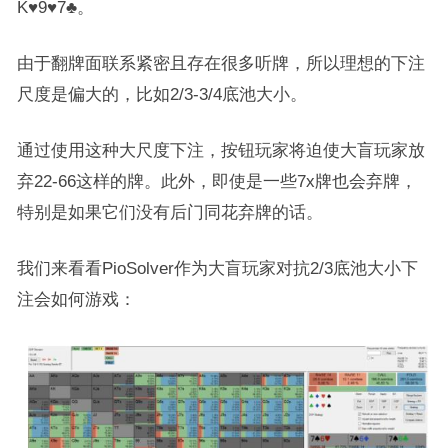
K♥9♥7♣。
由于翻牌面联系紧密且存在很多听牌，所以理想的下注
尺度是偏大的，比如2/3-3/4底池大小。
通过使用这种大尺度下注，按钮玩家将迫使大盲玩家放
弃22-66这样的牌。此外，即使是一些7x牌也会弃牌，
特别是如果它们没有后门同花弃牌的话。
我们来看看PioSolver作为大盲玩家对抗2/3底池大小下
注会如何游戏：