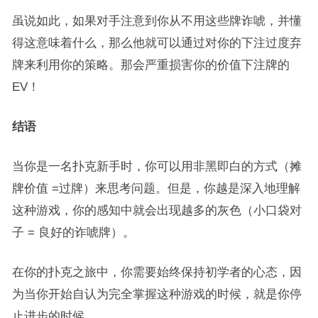
虽说如此，如果对手注意到你从不用这些牌诈唬，并懂
得这意味着什么，那么他就可以通过对你的下注过度弃
牌来利用你的策略。那会严重损害你的价值下注牌的
EV！
结语
当你是一名扑克新手时，你可以用非黑即白的方式（摊
牌价值 =过牌）来思考问题。但是，你越是深入地理解
这种游戏，你的感知中就会出现越多的灰色（小口袋对
子 = 良好的诈唬牌）。
在你的扑克之旅中，你需要始终保持初学者的心态，因
为当你开始自认为完全掌握这种游戏的时候，就是你停
止进步的时候。