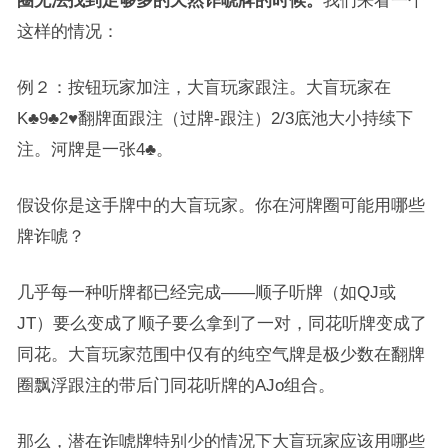
圈无法找到足够多的天然诈唬牌的时候。
我们来看一个
这样的情况：
例２：按钮玩家加注，大盲玩家跟注。大盲玩家在
K♣9♣2♥翻牌面跟注（过牌-跟注）2/3底池大小持续下
注。河牌是一张4♣。
假设你是这手牌中的大盲玩家。你在河牌圈可能用哪些
牌诈唬？
几乎每一种听牌都已经完成——顺子听牌（如QJ或
JT）要么变成了顺子要么拿到了一对，同花听牌变成了
同花。大盲玩家范围中仅有的纯空气牌是极少数在翻牌
圈飘浮跟注的带后门同花听牌的AJo组合。
那么，潜在诈唬牌特别少的情况下大盲玩家应该用哪些