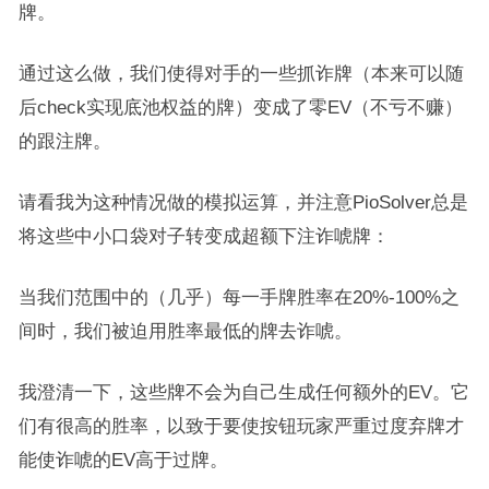
牌。
通过这么做，我们使得对手的一些抓诈牌（本来可以随
后check实现底池权益的牌）变成了零EV（不亏不赚）
的跟注牌。
请看我为这种情况做的模拟运算，并注意PioSolver总是
将这些中小口袋对子转变成超额下注诈唬牌：
当我们范围中的（几乎）每一手牌胜率在20%-100%之
间时，我们被迫用胜率最低的牌去诈唬。
我澄清一下，这些牌不会为自己生成任何额外的EV。它
们有很高的胜率，以致于要使按钮玩家严重过度弃牌才
能使诈唬的EV高于过牌。