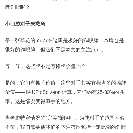
牌诈唬呢？
小口袋对子来救急！
带一张草花的55-77在这里是极好的诈唬牌（2x牌也是
很好的诈唬牌，但它们不是本文的关注点）。
等一等，这些牌不是有摊牌价值吗？
是的，它们有摊牌价值。这些对手其实有相当多的摊牌
价值——根据PioSolver的计算，它们约有25-30%的胜
率。这是情况变得棘手的地方。
当考虑特定情况的“完美”策略时，为使对手的范围不偏
不倚，我们需要使我们的下注范围包括一定比例的诈唬